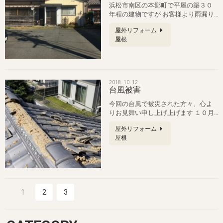
た。
浜松市南区の本郷町で平屋の築３０
年程の建物ですが お客様より雨漏り
が発生してて何とかしたいとの相談
屋外リフォーム
が…
屋根
2018. 10. 12
台風被害
今回の台風で被災された方々、心よ
りお見舞い申し上げ上げます １０月
１日（月）の朝 自宅は電気が通って…
屋外リフォーム
屋根
1
2
3