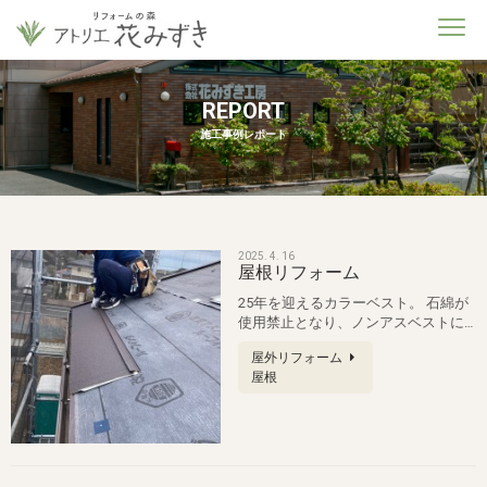
REPORT
施工事例レポート
2025. 4. 16
屋根リフォーム
25年を迎えるカラーベスト。 石綿が
使用禁止となり、ノンアスベストに
替わった頃のカラーベストは品質が…
屋外リフォーム
屋根