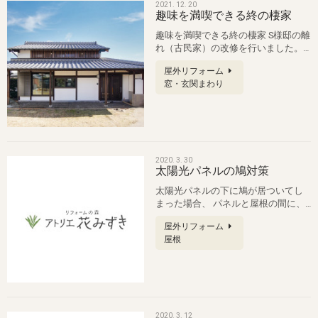
2021. 12. 20
趣味を満喫できる終の棲家
趣味を満喫できる終の棲家 S様邸の離
れ（古民家）の改修を行いました。
母屋は将来的に息子さんに譲る予定…
屋外リフォーム
窓・玄関まわり
2020. 3. 30
太陽光パネルの鳩対策
太陽光パネルの下に鳩が居ついてし
まった場合、 パネルと屋根の間に、
硬いネットを挟みこんで、侵入が出
屋外リフォーム
来…
屋根
2020. 3. 12