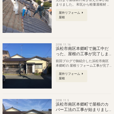
まりました。 和瓦から軽量屋根材 ル
ーガへの葺き替えです。 台風被害…
屋外リフォーム
屋根
2018. 11. 16
浜松市南区本郷町で施工中だ
った、屋根の工事が完了しま
した。
前回ブログで御紹介した浜松市南区
本郷町の 屋根リフォーム工事が完了
しました。 途中で雨…
屋外リフォーム
屋根
2018. 11. 5
浜松市南区本郷町で屋根のカ
バー工法の工事が始まりまし