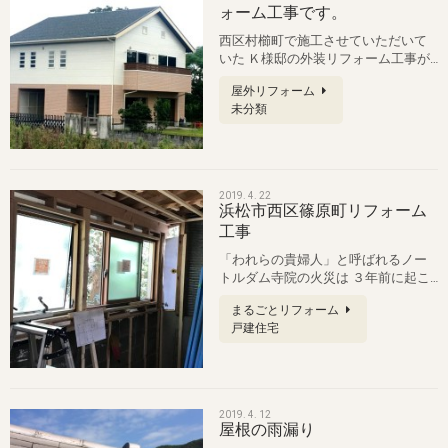
ォーム工事です。
西区村櫛町で施工させていただいて
いた Ｋ様邸の外装リフォーム工事が
完了致しました。 途中、お盆休を挟…
屋外リフォーム
未分類
2019. 4. 22
浜松市西区篠原町リフォーム
工事
「われらの貴婦人」と呼ばれるノー
トルダム寺院の火災は ３年前に起こ
った熊本地震で被害を被った熊本城
まるごとリフォーム
を…
戸建住宅
2019. 4. 12
屋根の雨漏り