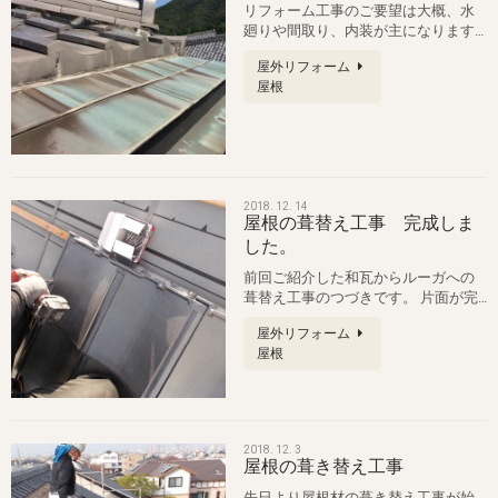
リフォーム工事のご要望は大概、水
廻りや間取り、内装が主になります
が、調査させて頂くと外部、特に屋
屋外リフォーム
根の…
屋根
2018. 12. 14
屋根の葺替え工事 完成しま
した。
前回ご紹介した和瓦からルーガへの
葺替え工事のつづきです。 片面が完
了。もう片面も同じ様に葺いていき
屋外リフォーム
ま…
屋根
2018. 12. 3
屋根の葺き替え工事
先日より屋根材の葺き替え工事が始